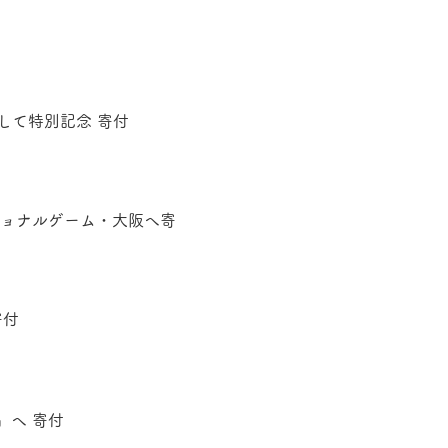
して特別記念 寄付
ナショナルゲーム・大阪へ寄
寄付
〜」へ 寄付