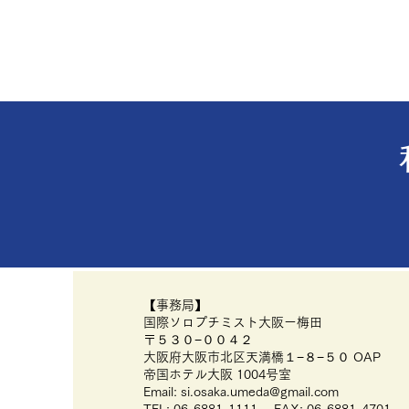
​【事務局】
国際ソロプチミスト大阪ー梅田
〒５３０−００４２
大阪府大阪市北区天満橋１−８−５０ OAP
​帝国ホテル大阪 1004号室
Email:
si.osaka.umeda@gmail.com