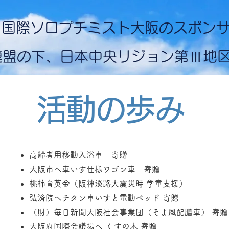
5日 国際ソロプチミスト大阪のスポ
カ連盟の下、日本中央リジョン第Ⅲ地
活動の歩み
高齢者用移動入浴車 寄贈​
大阪市へ車いす仕様ワゴン車 寄贈
桃柿育英金（阪神淡路大震災時 学童支援）
弘済院へチタン車いすと電動ベッド 寄贈
（財）毎日新聞大阪社会事業団（そよ風配膳車） 寄贈
​大阪府国際会議場へ くすの木 寄贈