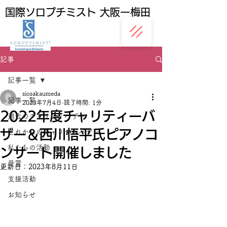
国際ソロプチミスト 大阪ー梅田
記事
記事一覧
siosakaumeda
記事一覧
2023年7月4日
読了時間: 1分
2022年度チャリティーバ
過去のチャリティバザー
ザー＆西川悟平氏ピアノコ
これからのチャリティバザー
私たちの活動
ンサート開催しました
受賞
更新日：
2023年8月11日
支援活動
お知らせ